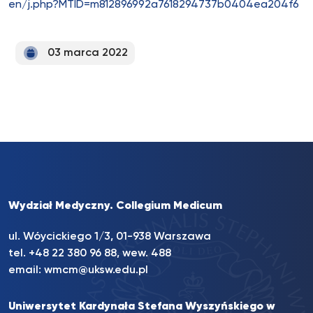
en/j.php?MTID=m812896992a7618294737b0404ea204f6
03 marca 2022
Wydział Medyczny. Collegium Medicum
ul. Wóycickiego 1/3, 01-938 Warszawa
tel. +48 22 380 96 88, wew. 488
email:
wmcm@uksw.edu.pl
Uniwersytet Kardynała Stefana Wyszyńskiego w