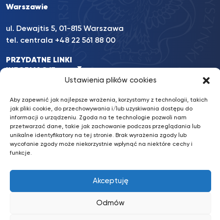
Warszawie
ul. Dewajtis 5, 01-815 Warszawa
tel. centrala +48 22 561 88 00
PRZYDATNE LINKI
INFORMACJE
Ustawienia plików cookies
INNE
Aby zapewnić jak najlepsze wrażenia, korzystamy z technologii, takich
jak pliki cookie, do przechowywania i/lub uzyskiwania dostępu do
informacji o urządzeniu. Zgoda na te technologie pozwoli nam
przetwarzać dane, takie jak zachowanie podczas przeglądania lub
BKiP UKSW
/ © 2022 UKSW. Wszelkie prawa zastrzeżone.
unikalne identyfikatory na tej stronie. Brak wyrażenia zgody lub
wycofanie zgody może niekorzystnie wpłynąć na niektóre cechy i
Deklaracja dostępności
funkcje.
Konto bankowe: Santander Bank Polska S.A.
87 1090 2851 0000 0001 2031 4629
Akceptuję
Odmów