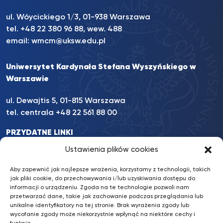
ul. Wóycickiego 1/3, 01-938 Warszawa
tel. +48 22 380 96 88, wew. 488
email:
wmcm@uksw.edu.pl
Uniwersytet Kardynała Stefana Wyszyńskiego w
Warszawie
ul. Dewajtis 5, 01-815 Warszawa
tel. centrala +48 22 561 88 00
PRZYDATNE LINKI
INFORMACJE
Ustawienia plików cookies
INNE
Aby zapewnić jak najlepsze wrażenia, korzystamy z technologii, takich
jak pliki cookie, do przechowywania i/lub uzyskiwania dostępu do
informacji o urządzeniu. Zgoda na te technologie pozwoli nam
przetwarzać dane, takie jak zachowanie podczas przeglądania lub
BKiP UKSW
/ © 2022 UKSW. Wszelkie prawa zastrzeżone.
unikalne identyfikatory na tej stronie. Brak wyrażenia zgody lub
wycofanie zgody może niekorzystnie wpłynąć na niektóre cechy i
Deklaracja dostępności