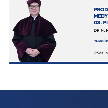
PROD
MEDY
DS. 
DR N.
m.sado
dyżur: w