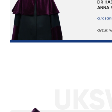
DR HAB
ANNA 
a.rozan
dyżur: w