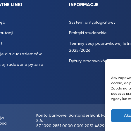
TNE LINKI
INFORMACJE
jęć
System antyplagiatowy
rutacji
Praktyki studenckie
at
Terminy sesji poprawkowej letn
2025/2026
cje dla cudzoziemców
Dyżury pracowników
ciej zadawane pytania
Aby zapewni
cookie, do 
Zgoda na t
podczas prz
zgody lub w
Ak
Konto bankowe: Santander Bank Polska
ja
S.A.
ości
87 1090 2851 0000 0001 2031 4629