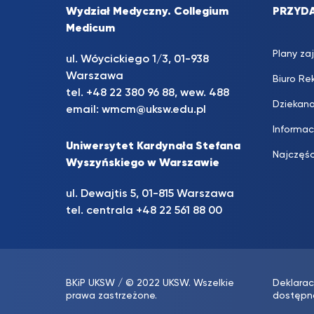
Wydział Medyczny. Collegium
PRZYDA
Medicum
Plany za
ul. Wóycickiego 1/3, 01-938
Warszawa
Biuro Rek
tel. +48 22 380 96 88, wew. 488
Dziekan
email:
wmcm@uksw.edu.pl
Informa
Uniwersytet Kardynała Stefana
Najczęś
Wyszyńskiego w Warszawie
ul. Dewajtis 5, 01-815 Warszawa
tel. centrala +48 22 561 88 00
BKiP UKSW
/ © 2022 UKSW. Wszelkie
Deklarac
prawa zastrzeżone.
dostępn