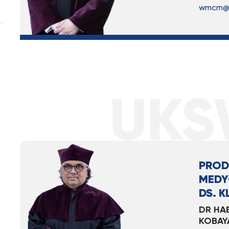
wmcm@u
PROD
MEDY
DS. K
DR HAB
KOBAY