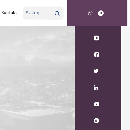
Wpisz
Kontakt
wyszukiwaną
frazę
Profil
UKSW
Instagram
Profil
wydziału
medycznego
Profil
UKSW
UKSW
Facebook
Twitter
Profil
UKSW
Linkedin
UKSW
YouTube
UKSW
Spotify