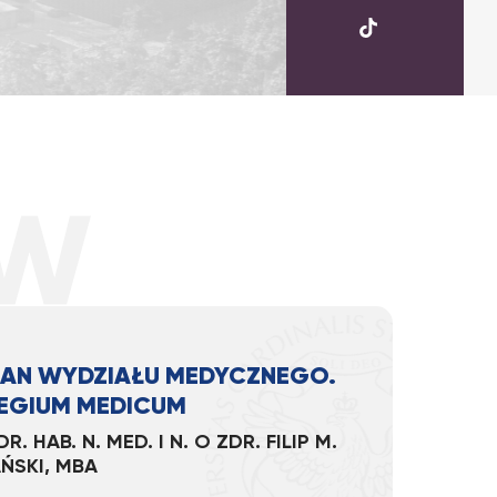
UKSW
TikTok
KAN WYDZIAŁU MEDYCZNEGO.
EGIUM MEDICUM
DR. HAB. N. MED. I N. O ZDR. FILIP M.
ŃSKI, MBA