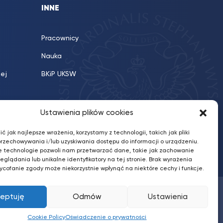
INNE
Pracownicy
Nauka
iej
BKiP UKSW
Ustawienia plików cookies
ć jak najlepsze wrażenia, korzystamy z technologii, takich jak pliki
przechowywania i/lub uzyskiwania dostępu do informacji o urządzeniu.
e technologie pozwoli nam przetwarzać dane, takie jak zachowanie
eglądania lub unikalne identyfikatory na tej stronie. Brak wyrażenia
ycofanie zgody może niekorzystnie wpłynąć na niektóre cechy i funkcje.
ceptuję
Odmów
Ustawienia
Profil
Profil
Profil
Profil
UKSW
Profil
UKSW
UKSW
UKSW
UKSW
UKSW
YouTube
UKSW
TikTok
Cookie Policy
Oświadczenie o prywatności