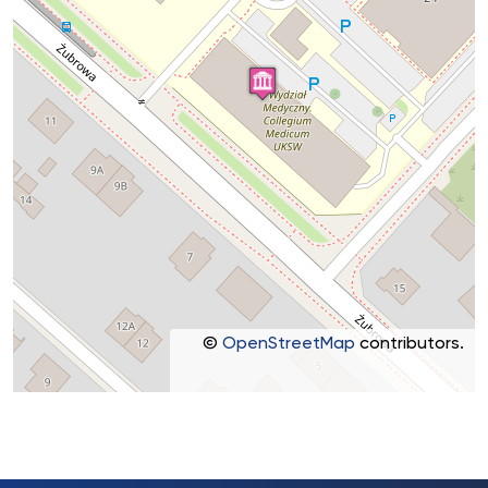
©
OpenStreetMap
contributors.