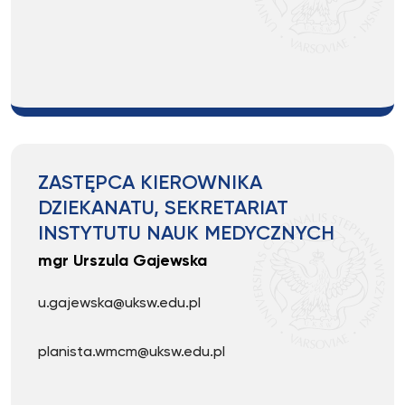
ZASTĘPCA KIEROWNIKA
DZIEKANATU, SEKRETARIAT
INSTYTUTU NAUK MEDYCZNYCH
mgr Urszula Gajewska
u.gajewska@uksw.edu.pl
planista.wmcm@uksw.edu.pl