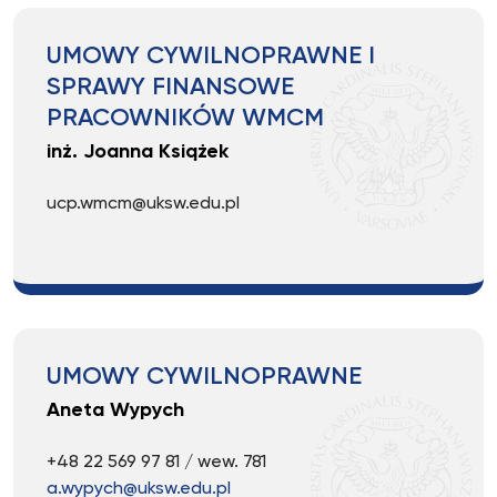
UMOWY CYWILNOPRAWNE I
SPRAWY FINANSOWE
PRACOWNIKÓW WMCM
inż. Joanna Książek
ucp.wmcm@uksw.edu.pl
UMOWY CYWILNOPRAWNE
Aneta Wypych
+48 22 569 97 81 / wew. 781
a.wypych@uksw.edu.pl