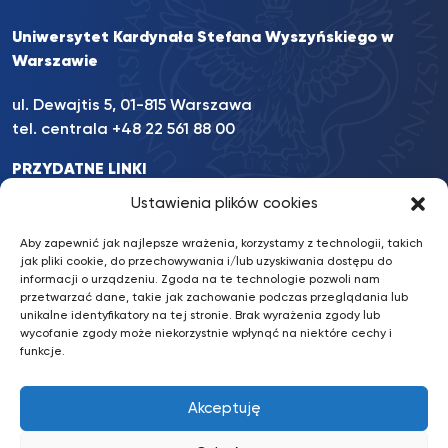
Uniwersytet Kardynała Stefana Wyszyńskiego w
Warszawie
ul. Dewajtis 5, 01-815 Warszawa
tel. centrala +48 22 561 88 00
PRZYDATNE LINKI
INFORMACJE
Ustawienia plików cookies
INNE
Aby zapewnić jak najlepsze wrażenia, korzystamy z technologii, takich
jak pliki cookie, do przechowywania i/lub uzyskiwania dostępu do
informacji o urządzeniu. Zgoda na te technologie pozwoli nam
przetwarzać dane, takie jak zachowanie podczas przeglądania lub
BKiP UKSW
/ © 2022 UKSW. Wszelkie prawa zastrzeżone.
unikalne identyfikatory na tej stronie. Brak wyrażenia zgody lub
wycofanie zgody może niekorzystnie wpłynąć na niektóre cechy i
Deklaracja dostępności
funkcje.
Konto bankowe: Santander Bank Polska S.A.
87 1090 2851 0000 0001 2031 4629
Akceptuję