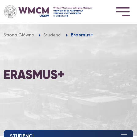
Przejdź
do
treści
Erasmus+
Strona Główna
Studenci
ERASMUS+
STUDENCI