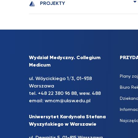
PROJEKTY
Wydział Medyczny. Collegium
PRZYDA
Medicum
Plany za
ul. Wóycickiego 1/3, 01-938
Warszawa
Biuro Rek
tel. +48 22 380 96 88, wew. 488
Dziekan
email:
wmcm@uksw.edu.pl
Informa
Uniwersytet Kardynała Stefana
Najczęś
Wyszyńskiego w Warszawie