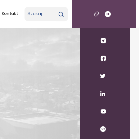
Wpisz
Kontakt
wyszukiwaną
frazę
Profil
UKSW
Instagram
Profil
wydziału
medycznego
Profil
UKSW
UKSW
Facebook
Twitter
Profil
UKSW
Linkedin
UKSW
YouTube
UKSW
Spotify