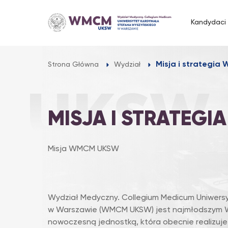
Przejdź
do
Kandydaci
treści
Misja i strategi
Strona Główna
Wydział
MISJA I STRATEG
Misja WMCM UKSW
Wydział Medyczny. Collegium Medicum Uniwers
w Warszawie (WMCM UKSW) jest najmłodszym W
nowoczesną jednostką, która obecnie realizuje