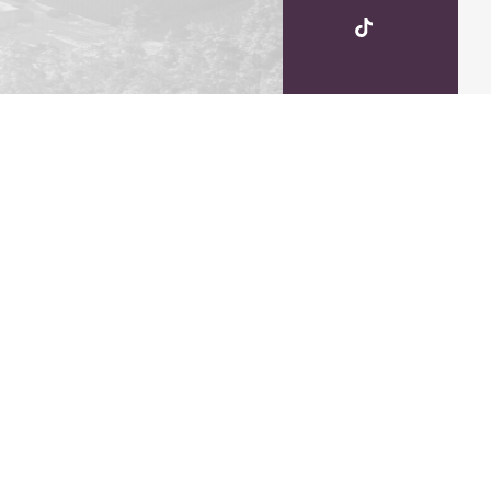
UKSW
TikTok