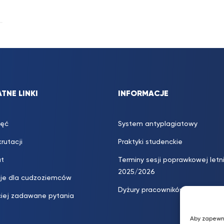
TNE LINKI
INFORMACJE
jęć
System antyplagiatowy
rutacji
Praktyki studenckie
at
Terminy sesji poprawkowej letn
2025/2026
cje dla cudzoziemców
Dyżury pracowników
ciej zadawane pytania
Aby zapewni