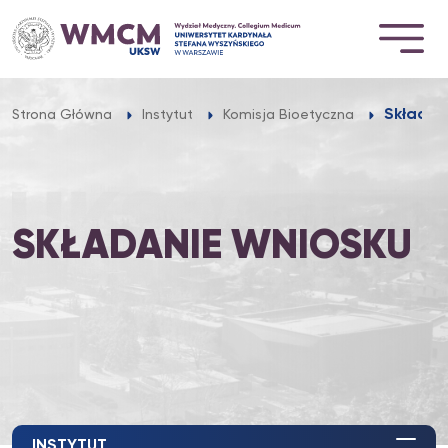
Przejdź
do
treści
Składan
Strona Główna
Instytut
Komisja Bioetyczna
SKŁADANIE WNIOSKU
INSTYTUT